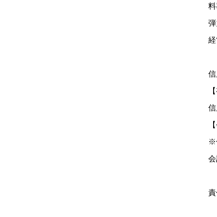
料
弾
経
信
【
信
【
※
会
責