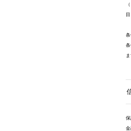
（
目
条
条
ま
保
金