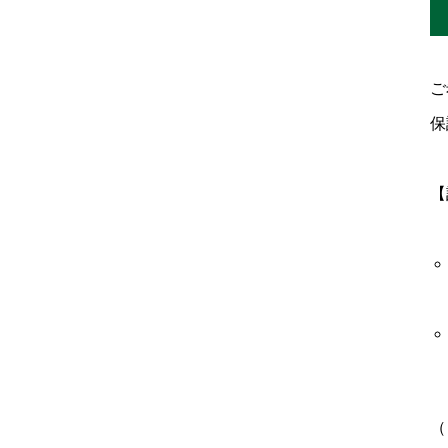
ご
保
【
（