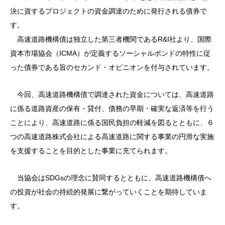
決に資するプロジェクトの資金調達のために発行される債券で
す。
高速道路機構債は独立した第三者機関であるR&I社より、国際
資本市場協会（ICMA）が定義するソーシャルボンドの特性に従
った債券である旨のセカンド・オピニオンを付与されています。
今回、高速道路機構債で調達された資金については、高速道路
に係る道路資産の保有・貸付、債務の早期・確実な返済等を行う
ことにより、高速道路に係る国民負担の軽減を図るとともに、６
つの高速道路株式会社による高速道路に関する事業の円滑な実施
を支援することを目的とした事業に充てられます。
当協会はSDGsの理念に賛同するとともに、高速道路機構債へ
の投資が社会の持続的発展に繋がっていくことを期待していま
す。