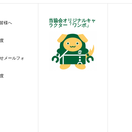
当協会オリジナルキャ
皆様へ
ラクター「ワンポ」
度
せメールフォ
度